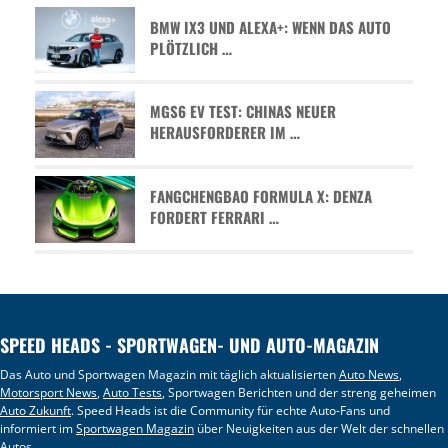
BMW IX3 UND ALEXA+: WENN DAS AUTO
PLÖTZLICH …
MGS6 EV TEST: CHINAS NEUER
HERAUSFORDERER IM …
FANGCHENGBAO FORMULA X: DENZA
FORDERT FERRARI …
SPEED HEADS - SPORTWAGEN- UND AUTO-MAGAZIN
Das Auto und Sportwagen Magazin mit täglich aktualisierten
Auto News
,
Motorsport News
,
Auto Tests
, Sportwagen Berichten und der streng geheimen
Auto Zukunft
. Speed Heads ist die Community für echte Auto-Fans und
informiert im
Sportwagen Magazin
über Neuigkeiten aus der Welt der schnellen
Autos.