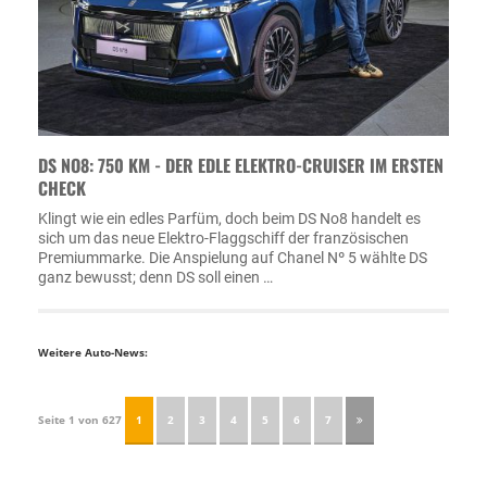
DS NO8: 750 KM - DER EDLE ELEKTRO-CRUISER IM ERSTEN
CHECK
Klingt wie ein edles Parfüm, doch beim DS No8 handelt es
sich um das neue Elektro-Flaggschiff der französischen
Premiummarke. Die Anspielung auf Chanel Nº 5 wählte DS
ganz bewusst; denn DS soll einen …
Weitere Auto-News:
Seite 1 von 627
1
2
3
4
5
6
7