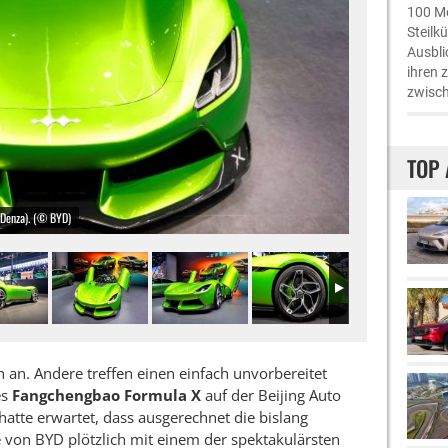
100 Me
Steilk
Ausbli
ihren 
zwisch
TOP 
(Denza). (© BYD)
an. Andere treffen einen einfach unvorbereitet
es
Fangchengbao Formula X
auf der Beijing Auto
tte erwartet, dass ausgerechnet die bislang
 von BYD plötzlich mit einem der spektakulärsten