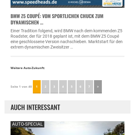
BMW Z5 COUPÉ: VOM SPORTLICHEN CHUCK ZUM
DYNAMISCHEN …
Einer Tradition folgend, wird BMW nach dem kommenden Z5
Roadster, der für 2018 geplant ist, mit dem BMW Z5 Coupé
eine geschlossene Version nachschieben. Marktstart für den
extrem dynamischen Zweisitzer …
Weitere Auto-Zukunft:
Seite 1 von 40
1
2
3
4
5
6
7
AUCH INTERESSANT
AUTO-SPECIAL