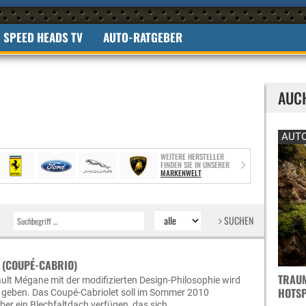
SPEED HEADS TV
AUTO-RATGEBER
AUC
AUTO
WEITERE HERSTELLER
FINDEN SIE IN UNSERER
MARKENWELT
SUCHEN
 (COUPÉ-CABRIO)
TRAUM
lt Mégane mit der modifizierten Design-Philosophie wird
OTSPO
n geben. Das Coupé-Cabriolet soll im Sommer 2010
r ein Blechfaltdach verfügen, das sich …