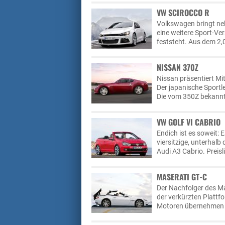
VW SCIROCCO R
Volkswagen bringt ne
eine weitere Sport-Ve
feststeht. Aus dem 2,
NISSAN 370Z
Nissan präsentiert M
Der japanische Sportle
Die vom 350Z bekannte
VW GOLF VI CABRIO
Endich ist es soweit:
viersitzige, unterhalb
Audi A3 Cabrio. Preisl
MASERATI GT-C
Der Nachfolger des Ma
der verkürzten Plattf
Motoren übernehmen d