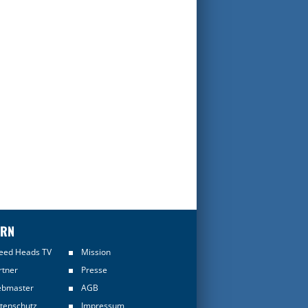
ERN
eed Heads TV
Mission
rtner
Presse
bmaster
AGB
tenschutz
Impressum