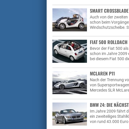
SMART CROSSBLADE
Auch von der zweiten 
schon beim Vorgänger,
Windschutzscheibe. St
FIAT 500 ROLLDACH
Bevor der Fiat 500 als
schon im Jahre 2009 e
bei diesem Fiat 500 di
MCLAREN P11
Nach der Trennung v
von Supersportwagen,
Mercedes SLR McLaren
BMW Z4: DIE NÄCHST
Im Jahre 2009 fährt 
ein zweiteiliges Stah
von rund 43.000 Euro 