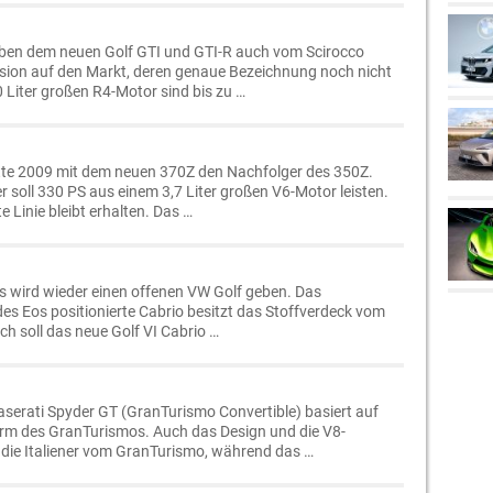
ben dem neuen Golf GTI und GTI-R auch vom Scirocco
rsion auf den Markt, deren genaue Bezeichnung noch nicht
0 Liter großen R4-Motor sind bis zu …
itte 2009 mit dem neuen 370Z den Nachfolger des 350Z.
r soll 330 PS aus einem 3,7 Liter großen V6-Motor leisten.
 Linie bleibt erhalten. Das …
 Es wird wieder einen offenen VW Golf geben. Das
 des Eos positionierte Cabrio besitzt das Stoffverdeck vom
ich soll das neue Golf VI Cabrio …
serati Spyder GT (GranTurismo Convertible) basiert auf
orm des GranTurismos. Auch das Design und die V8-
ie Italiener vom GranTurismo, während das …