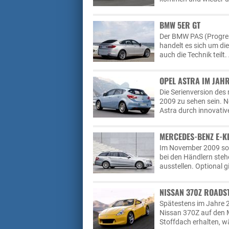
BMW 5ER GT
Der BMW PAS (Progres
handelt es sich um di
auch die Technik teil
OPEL ASTRA IM JAH
Die Serienversion des
2009 zu sehen sein. N
Astra durch innovative
MERCEDES-BENZ E-K
Im November 2009 sol
bei den Händlern stehe
ausstellen. Optional g
NISSAN 370Z ROADS
Spätestens im Jahre 2
Nissan 370Z auf den M
Stoffdach erhalten, w