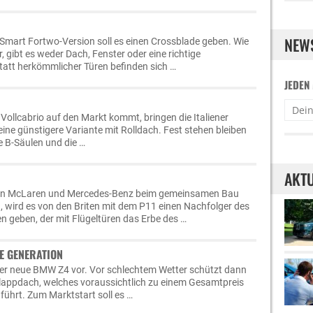
NEW
Smart Fortwo-Version soll es einen Crossblade geben. Wie
 gibt es weder Dach, Fenster oder eine richtige
att herkömmlicher Türen befinden sich …
JEDEN
 Vollcabrio auf den Markt kommt, bringen die Italiener
ine günstigere Variante mit Rolldach. Fest stehen bleiben
e B-Säulen und die …
AKTU
on McLaren und Mercedes-Benz beim gemeinsamen Bau
 wird es von den Briten mit dem P11 einen Nachfolger des
 geben, der mit Flügeltüren das Erbe des …
E GENERATION
der neue BMW Z4 vor. Vor schlechtem Wetter schützt dann
lklappdach, welches voraussichtlich zu einem Gesamtpreis
führt. Zum Marktstart soll es …