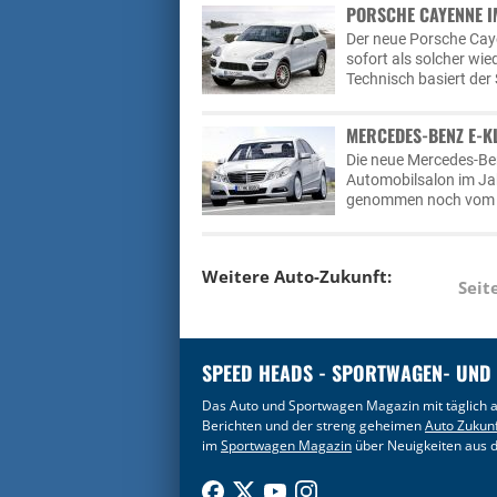
PORSCHE CAYENNE I
Der neue Porsche Cay
sofort als solcher wi
Technisch basiert de
MERCEDES-BENZ E-K
Die neue Mercedes-Ben
Automobilsalon im Ja
genommen noch vom V
Weitere Auto-Zukunft:
Seit
SPEED HEADS - SPORTWAGEN- UND
Das Auto und Sportwagen Magazin mit täglich a
Berichten und der streng geheimen
Auto Zukun
im
Sportwagen Magazin
über Neuigkeiten aus d