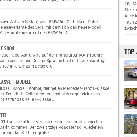
100 Me
Steilk
Ausbli
sive Activity Sedan) wird BMW 5er GT heißen. Dabei
ihren 
e Reisevariante des 5ers, mit dem sich das neue Modell
zwisch
t. Als Hauptkonkurrent des BMW 5er GT …
RE 2009
TOP 
 neuen Opel Astra wird auf der Frankfurter IAA im Jahre
eben einer neuen Design-Sprache besticht der zukünftige
 Technik, wie zum Beispiel ein …
LASSE T-MODELL
l das T-Modell (Kombi) der neuen Mercedes-Benz E-Klasse
n. Das dritte Seitenfenster lässt sich sogar elektrisch
ibt es für das neue E-Klasse …
TER
010 soll die offene Version des neuen durchtrainierten
arkt kommen. Der zweisitzige Roadster soll wieder ein
ährend das 3,7 Liter große …