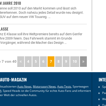
M JAHRE 2010
enne soll 2010 auf den Markt kommen und lässt sich
edererkennen. Doch nahezu jedes Detail wurde neu designt.
r SUV auf dem neuen VW Touareg. …
LASSE
z E-Klasse soll ihre Weltpremiere bereits auf dem Genfer
hre 2009 feiern. Das Fahrwerk stammt im Grunde
orgänger, während die Macher das Design …
e 7 von 40
4
5
6
7
8
9
10
 AUTO-MAGAZIN
INT
ktualisierten
Auto News
,
Motorsport News
,
Auto Tests
, Sportwagen
Sp
ft
. Speed Heads ist die Community für echte Auto-Fans und informiert
Pa
er Welt der schnellen Autos.
We
Da