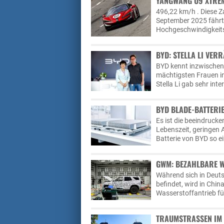
YANGWANG U9 XTREM
496,22 km/h . Diese Za
September 2025 fähr
Hochgeschwindigkeit
BYD: STELLA LI VER
BYD kennt inzwischen f
mächtigsten Frauen in
Stella Li gab sehr int
BYD BLADE-BATTERIE
Es ist die beeindruck
Lebenszeit, geringen 
Batterie von BYD so ei
GWM: BEZAHLBARE W
Während sich in Deut
befindet, wird in Chin
Wasserstoffantrieb fü
TRAUMSTRASSEN IM 