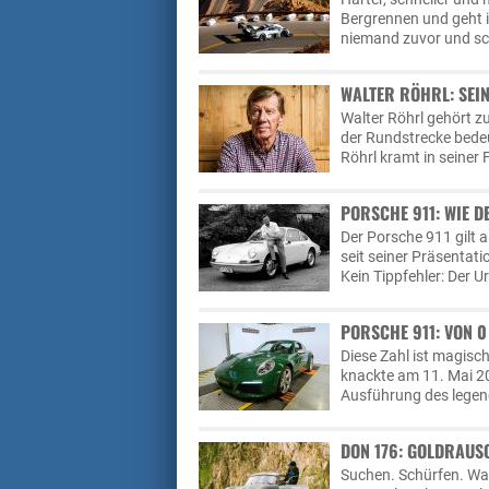
Bergrennen und geht i
niemand zuvor und sch
WALTER RÖHRL: SEIN
Walter Röhrl gehört zu
der Rundstrecke bedeu
Röhrl kramt in seiner 
PORSCHE 911: WIE D
Der Porsche 911 gilt 
seit seiner Präsentat
Kein Tippfehler: Der U
PORSCHE 911: VON 0
Diese Zahl ist magisch
knackte am 11. Mai 20
Ausführung des legend
DON 176: GOLDRAUS
Suchen. Schürfen. Was