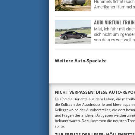
Hummels Schatzsuche s
Amerikaner Hummel su
AUDI VIRTUAL TRAIN
Mist, ich fuhr mit ein
sich nicht um irgendei
von dem es weltweit n
Weitere Auto-Specials:
NICHT VERPASSEN: DIESE AUTO-REPOR
Es sind die Berichte aus dem Leben, die mitrei
die Kulissen der Autoindustrie und bieten span
Kellergewölbe der Autohersteller, die dort beso
und Fragen der anderen Art geben weltberühmte 
bekannt waren. Dazu kommen die neusten Trend
sollte.
ZUR FREUDE DER LESER: HÖLLENRITT