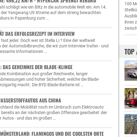
E: 496,22 KM/H - HYPERCAR SPRENGT REKORD
100 Me
hl schlägt wie ein Blitz in die automobile Welt ein: Am 14.
Steilk
t der Yangwang U9 Xtreme auf dem streng bewachten
Ausbli
skurs in Papenburg zum …
ihren 
zwisch
RÄT DAS ERFOLGSREZEPT IM INTERVIEW
ast jeder. Doch wer ist Stella Li ? Eine der weltweit
 der Automobilbranche, die wir zum Interview trafen - und
TOP 
eressante Informationen …
: DAS GEHEIMNIS DER BLADE-KLINGE
ende Kombination aus großer Reichweite, langer
Abmessungen und hoher Sicherheit, welche die Blade-
nzigartig macht. Die BYD Blade-Batterie ist …
ASSERSTOFFAUTOS AUS CHINA
schland die Mobilität noch im Umbruch zum Elektroauto
a bereits an der nächsten großen Offensive gearbeitet: der
r Autos - und das im großen …
MÜNSTERLAND: FLAMINGOS UND DIE COOLSTEN ORTE