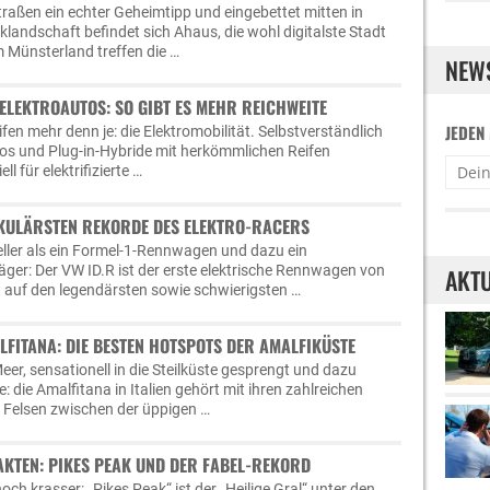
aßen ein echter Geheimtipp und eingebettet mitten in
klandschaft befindet sich Ahaus, die wohl digitalste Stadt
m Münsterland treffen die …
NEW
 ELEKTROAUTOS: SO GIBT ES MEHR REICHWEITE
JEDEN
eifen mehr denn je: die Elektromobilität. Selbstverständlich
tos und Plug-in-Hybride mit herkömmlichen Reifen
l für elektrifizierte …
TAKULÄRSTEN REKORDE DES ELEKTRO-RACERS
ller als ein Formel-1-Rennwagen und dazu ein
äger: Der VW ID.R ist der erste elektrische Rennwagen von
AKTU
 auf den legendärsten sowie schwierigsten …
FITANA: DIE BESTEN HOTSPOTS DER AMALFIKÜSTE
er, sensationell in die Steilküste gesprengt und dazu
: die Amalfitana in Italien gehört mit ihren zahlreichen
 Felsen zwischen der üppigen …
AKTEN: PIKES PEAK UND DER FABEL-REKORD
noch krasser: „Pikes Peak“ ist der „Heilige Gral“ unter den