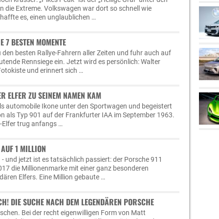
n die Extreme. Volkswagen war dort so schnell wie
affte es, einen unglaublichen …
E 7 BESTEN MOMENTE
 den besten Rallye-Fahrern aller Zeiten und fuhr auch auf
tende Rennsiege ein. Jetzt wird es persönlich: Walter
Fotokiste und erinnert sich …
ER ELFER ZU SEINEM NAMEN KAM
als automobile Ikone unter den Sportwagen und begeistert
ion als Typ 901 auf der Frankfurter IAA im September 1963.
r-Elfer trug anfangs …
 AUF 1 MILLION
 - und jetzt ist es tatsächlich passiert: der Porsche 911
17 die Millionenmarke mit einer ganz besonderen
ären Elfers. Eine Million gebaute …
CH! DIE SUCHE NACH DEM LEGENDÄREN PORSCHE
chen. Bei der recht eigenwilligen Form von Matt