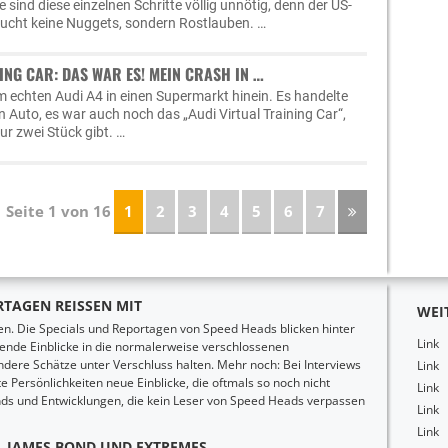
ind diese einzelnen Schritte völlig unnötig, denn der US-
cht keine Nuggets, sondern Rostlauben. …
ING CAR: DAS WAR ES! MEIN CRASH IN …
em echten Audi A4 in einen Supermarkt hinein. Es handelte
n Auto, es war auch noch das „Audi Virtual Training Car“,
ur zwei Stück gibt. …
Seite 1 von 16
1
2
3
4
5
6
7
TAGEN REISSEN MIT
WEI
ßen. Die Specials und Reportagen von Speed Heads blicken hinter
Link
nende Einblicke in die normalerweise verschlossenen
ndere Schätze unter Verschluss halten. Mehr noch: Bei Interviews
Link
Persönlichkeiten neue Einblicke, die oftmals so noch nicht
Link
s und Entwicklungen, die kein Leser von Speed Heads verpassen
Link
Link
E, JAMES BOND UND EXTREMES