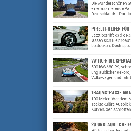
Die wunderschönen Str
eine faszinierende Par
Deutschlands . Dort i
PIRELLI-REIFEN FÜR
Jetzt betrifft es die R
lassen sich Elektroau
bestücken. Doch speziel
VW ID.R: DIE SPEK
500 kW/680 PS, schne
unglaublicher Rekordj
Volkswagen und fährt
TRAUMSTRASSE AMAL
100 Meter über dem Me
spektakuläre Ausblicke
Kurven, den schroffen
20 UNGLAUBLICHE F
Härter, schneller und 