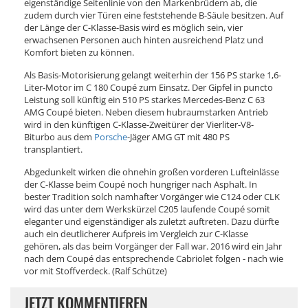
eigenständige Seitenlinie von den Markenbrüdern ab, die
zudem durch vier Türen eine feststehende B-Säule besitzen. Auf
der Länge der C-Klasse-Basis wird es möglich sein, vier
erwachsenen Personen auch hinten ausreichend Platz und
Komfort bieten zu können.
Als Basis-Motorisierung gelangt weiterhin der 156 PS starke 1,6-
Liter-Motor im C 180 Coupé zum Einsatz. Der Gipfel in puncto
Leistung soll künftig ein 510 PS starkes Mercedes-Benz C 63
AMG Coupé bieten. Neben diesem hubraumstarken Antrieb
wird in den künftigen C-Klasse-Zweitürer der Vierliter-V8-
Biturbo aus dem
Porsche
-Jäger AMG GT mit 480 PS
transplantiert.
Abgedunkelt wirken die ohnehin großen vorderen Lufteinlässe
der C-Klasse beim Coupé noch hungriger nach Asphalt. In
bester Tradition solch namhafter Vorgänger wie C124 oder CLK
wird das unter dem Werkskürzel C205 laufende Coupé somit
eleganter und eigenständiger als zuletzt auftreten. Dazu dürfte
auch ein deutlicherer Aufpreis im Vergleich zur C-Klasse
gehören, als das beim Vorgänger der Fall war. 2016 wird ein Jahr
nach dem Coupé das entsprechende Cabriolet folgen - nach wie
vor mit Stoffverdeck. (Ralf Schütze)
JETZT KOMMENTIEREN