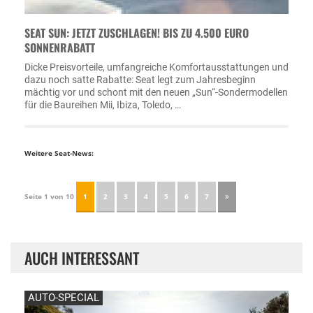
SEAT SUN: JETZT ZUSCHLAGEN! BIS ZU 4.500 EURO
SONNENRABATT
Dicke Preisvorteile, umfangreiche Komfortausstattungen und
dazu noch satte Rabatte: Seat legt zum Jahresbeginn
mächtig vor und schont mit den neuen „Sun“-Sondermodellen
für die Baureihen Mii, Ibiza, Toledo, …
Weitere Seat-News:
Seite 1 von 10
1
2
3
4
5
6
7
AUCH INTERESSANT
AUTO-SPECIAL