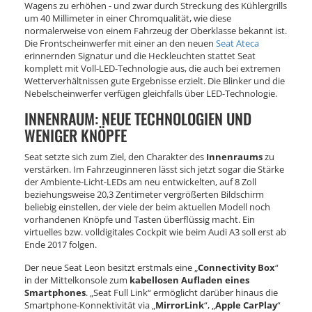
Wagens zu erhöhen - und zwar durch Streckung des Kühlergrills
um 40 Millimeter in einer Chromqualität, wie diese
normalerweise von einem Fahrzeug der Oberklasse bekannt ist.
Die Frontscheinwerfer mit einer an den neuen
Seat Ateca
erinnernden Signatur und die Heckleuchten stattet Seat
komplett mit Voll-LED-Technologie aus, die auch bei extremen
Wetterverhältnissen gute Ergebnisse erzielt. Die Blinker und die
Nebelscheinwerfer verfügen gleichfalls über LED-Technologie.
INNENRAUM: NEUE TECHNOLOGIEN UND
WENIGER KNÖPFE
Seat setzte sich zum Ziel, den Charakter des
Innenraums
zu
verstärken. Im Fahrzeuginneren lässt sich jetzt sogar die Stärke
der Ambiente-Licht-LEDs am neu entwickelten, auf 8 Zoll
beziehungsweise 20,3 Zentimeter vergrößerten Bildschirm
beliebig einstellen, der viele der beim aktuellen Modell noch
vorhandenen Knöpfe und Tasten überflüssig macht. Ein
virtuelles bzw. volldigitales Cockpit wie beim Audi A3 soll erst ab
Ende 2017 folgen.
Der neue Seat Leon besitzt erstmals eine „
Connectivity Box
“
in der Mittelkonsole zum
kabellosen Aufladen eines
Smartphones
. „Seat Full Link“ ermöglicht darüber hinaus die
Smartphone-Konnektivität via „
MirrorLink
“, „
Apple CarPlay
“