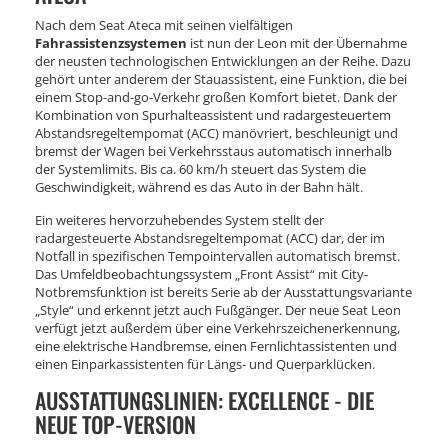
Nach dem Seat Ateca mit seinen vielfältigen
Fahrassistenzsystemen
ist nun der Leon mit der Übernahme
der neusten technologischen Entwicklungen an der Reihe. Dazu
gehört unter anderem der Stauassistent, eine Funktion, die bei
einem Stop-and-go-Verkehr großen Komfort bietet. Dank der
Kombination von Spurhalteassistent und radargesteuertem
Abstandsregeltempomat (ACC) manövriert, beschleunigt und
bremst der Wagen bei Verkehrsstaus automatisch innerhalb
der Systemlimits. Bis ca. 60 km/h steuert das System die
Geschwindigkeit, während es das Auto in der Bahn hält.
Ein weiteres hervorzuhebendes System stellt der
radargesteuerte Abstandsregeltempomat (ACC) dar, der im
Notfall in spezifischen Tempointervallen automatisch bremst.
Das Umfeldbeobachtungssystem „Front Assist“ mit City-
Notbremsfunktion ist bereits Serie ab der Ausstattungsvariante
„Style“ und erkennt jetzt auch Fußgänger. Der neue Seat Leon
verfügt jetzt außerdem über eine Verkehrszeichenerkennung,
eine elektrische Handbremse, einen Fernlichtassistenten und
einen Einparkassistenten für Längs- und Querparklücken.
AUSSTATTUNGSLINIEN: EXCELLENCE - DIE
NEUE TOP-VERSION