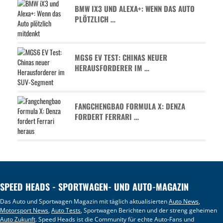
BMW IX3 UND ALEXA+: WENN DAS AUTO
PLÖTZLICH …
MGS6 EV TEST: CHINAS NEUER
HERAUSFORDERER IM …
FANGCHENGBAO FORMULA X: DENZA
FORDERT FERRARI …
SPEED HEADS - SPORTWAGEN- UND AUTO-MAGAZIN
Das Auto und Sportwagen Magazin mit täglich aktualisierten
Auto News
,
Motorsport News
,
Auto Tests
, Sportwagen Berichten und der streng geheimen
Auto Zukunft
. Speed Heads ist die Community für echte Auto-Fans und