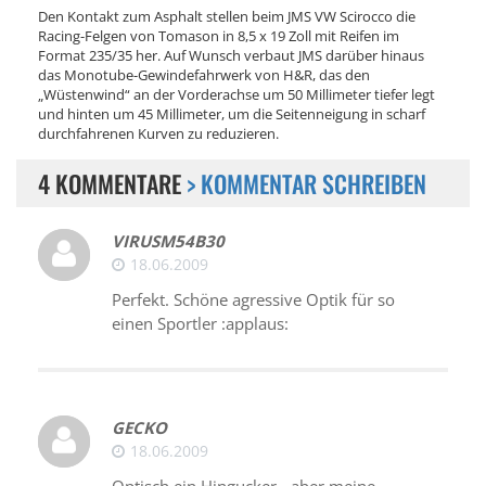
Den Kontakt zum Asphalt stellen beim JMS VW Scirocco die
Racing-Felgen von Tomason in 8,5 x 19 Zoll mit Reifen im
Format 235/35 her. Auf Wunsch verbaut JMS darüber hinaus
das Monotube-Gewindefahrwerk von H&R, das den
„Wüstenwind“ an der Vorderachse um 50 Millimeter tiefer legt
und hinten um 45 Millimeter, um die Seitenneigung in scharf
durchfahrenen Kurven zu reduzieren.
4 KOMMENTARE
> KOMMENTAR SCHREIBEN
VIRUSM54B30
18.06.2009
Perfekt. Schöne agressive Optik für so
einen Sportler :applaus:
GECKO
18.06.2009
Optisch ein Hingucker - aber meine