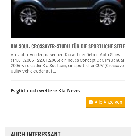
KIA SOUL: CROSSOVER-STUDIE FÜR DIE SPORTLICHE SEELE
Alle Jahre wieder präsentiert Kia auf der Detroit Auto Show
(14.01.2006 - 22.01.2006) ein neues Concept Car. Im Januar
2006 wird es der Kia Soul sein, ein sportlicher CUV (Crossover
Utility Vehicle), der auf …
Es gibt noch weitere
Kia-News
Alle Anzeigen
AUCH INTERESSANT