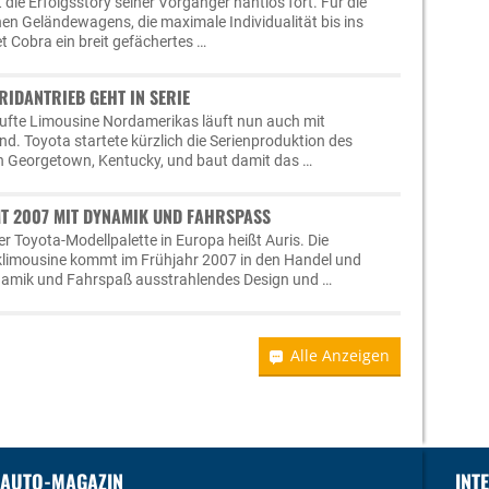
die Erfolgsstory seiner Vorgänger nahtlos fort. Für die
hen Geländewagens, die maximale Individualität bis ins
t Cobra ein breit gefächertes …
RIDANTRIEB GEHT IN SERIE
aufte Limousine Nordamerikas läuft nun auch mit
d. Toyota startete kürzlich die Serienproduktion des
n Georgetown, Kentucky, und baut damit das …
T 2007 MIT DYNAMIK UND FAHRSPASS
r Toyota-Modellpalette in Europa heißt Auris. Die
imousine kommt im Frühjahr 2007 in den Handel und
ynamik und Fahrspaß ausstrahlendes Design und …
Alle Anzeigen
 AUTO-MAGAZIN
INT