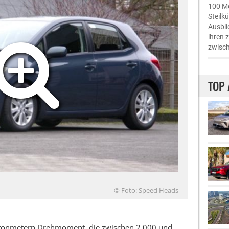
100 Me
Steilk
Ausbli
ihren 
zwisch
TOP 
© Foto: Speed Heads
wtonmetern Drehmoment, die zwischen 2.000 und