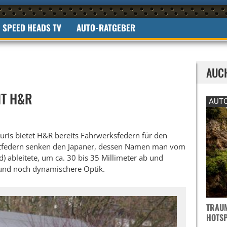
SPEED HEADS TV
AUTO-RATGEBER
AUC
IT H&R
AUTO
ris bietet H&R bereits Fahrwerksfedern für den
ortfedern senken den Japaner, dessen Namen man vom
) ableitete, um ca. 30 bis 35 Millimeter ab und
 und noch dynamischere Optik.
TRAUM
OTSPO