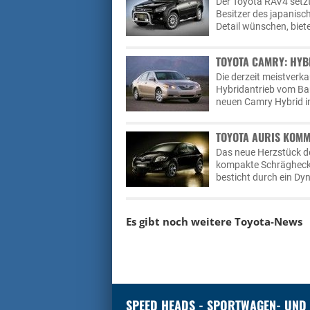
Der Toyota RAV4 setzt 
Besitzer des japanisc
Detail wünschen, biete
TOYOTA CAMRY: HYB
Die derzeit meistverk
Hybridantrieb vom Ban
neuen Camry Hybrid i
TOYOTA AURIS KOMM
Das neue Herzstück de
kompakte Schrägheckl
besticht durch ein D
Es gibt noch weitere
Toyota-News
SPEED HEADS - SPORTWAGEN- UND