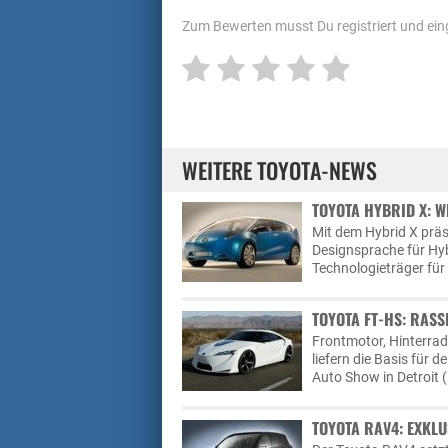
Zum Bewerten musst Du registriert und eing
WEITERE TOYOTA-NEWS
TOYOTA HYBRID X: W
Mit dem Hybrid X präs
Designsprache für Hyb
Technologieträger für
TOYOTA FT-HS: RAS
Frontmotor, Hinterrad
liefern die Basis für 
Auto Show in Detroit 
TOYOTA RAV4: EXKLU