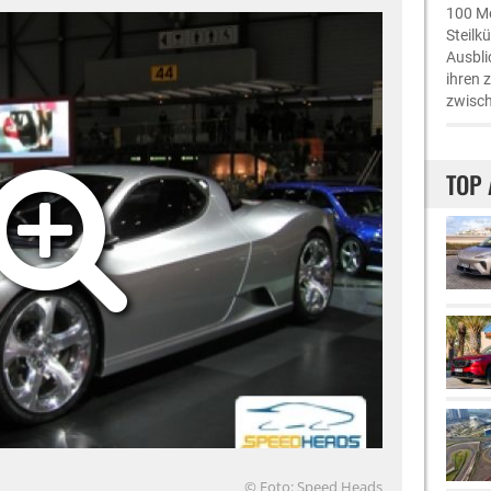
100 Me
Steilk
Ausbli
ihren 
zwisch
TOP 
© Foto: Speed Heads