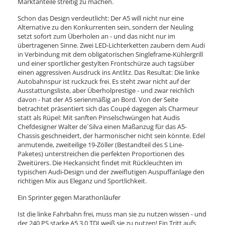
Marktanteile streitig zu machen.
Schon das Design verdeutlicht: Der A5 will nicht nur eine
Alternative zu den Konkurrenten sein, sondern der Neuling
setzt sofort zum Überholen an - und das nicht nur im
übertragenen Sinne. Zwei LED-Lichterketten zaubern dem Audi
in Verbindung mit dem obligatorischen Singleframe-Kühlergrill
und einer sportlicher gestylten Frontschürze auch tagsüber
einen aggressiven Ausdruck ins Antlitz. Das Resultat: Die linke
Autobahnspur ist ruckzuck frei. Es steht zwar nicht auf der
Ausstattungsliste, aber Überholprestige - und zwar reichlich
davon - hat der A5 serienmäßig an Bord. Von der Seite
betrachtet präsentiert sich das Coupé dagegen als Charmeur
statt als Rüpel: Mit sanften Pinselschwüngen hat Audis
Chefdesigner Walter de´Silva einen Maßanzug für das A5-
Chassis geschneidert, der harmonischer nicht sein könnte. Edel
anmutende, zweiteilige 19-Zöller (Bestandteil des S Line-
Paketes) unterstreichen die perfekten Proportionen des
Zweitürers. Die Heckansicht findet mit Rückleuchten im
typischen Audi-Design und der zweiflutigen Auspuffanlage den
richtigen Mix aus Eleganz und Sportlichkeit.
Ein Sprinter gegen Marathonläufer
Ist die linke Fahrbahn frei, muss man sie zu nutzen wissen - und
der 240 PS starke A5 3.0 TDI weiß sie zu nutzen! Ein Tritt aufs