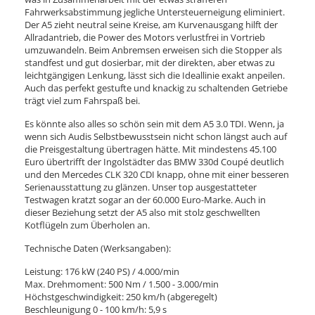
Fahrwerksabstimmung jegliche Untersteuerneigung eliminiert.
Der A5 zieht neutral seine Kreise, am Kurvenausgang hilft der
Allradantrieb, die Power des Motors verlustfrei in Vortrieb
umzuwandeln. Beim Anbremsen erweisen sich die Stopper als
standfest und gut dosierbar, mit der direkten, aber etwas zu
leichtgängigen Lenkung, lässt sich die Ideallinie exakt anpeilen.
Auch das perfekt gestufte und knackig zu schaltenden Getriebe
trägt viel zum Fahrspaß bei.
Es könnte also alles so schön sein mit dem A5 3.0 TDI. Wenn, ja
wenn sich Audis Selbstbewusstsein nicht schon längst auch auf
die Preisgestaltung übertragen hätte. Mit mindestens 45.100
Euro übertrifft der Ingolstädter das BMW 330d Coupé deutlich
und den Mercedes CLK 320 CDI knapp, ohne mit einer besseren
Serienausstattung zu glänzen. Unser top ausgestatteter
Testwagen kratzt sogar an der 60.000 Euro-Marke. Auch in
dieser Beziehung setzt der A5 also mit stolz geschwellten
Kotflügeln zum Überholen an.
Technische Daten (Werksangaben):
Leistung: 176 kW (240 PS) / 4.000/min
Max. Drehmoment: 500 Nm / 1.500 - 3.000/min
Höchstgeschwindigkeit: 250 km/h (abgeregelt)
Beschleunigung 0 - 100 km/h: 5,9 s