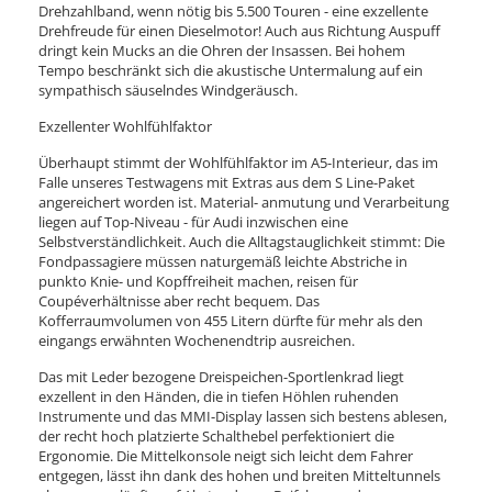
Drehzahlband, wenn nötig bis 5.500 Touren - eine exzellente
Drehfreude für einen Dieselmotor! Auch aus Richtung Auspuff
dringt kein Mucks an die Ohren der Insassen. Bei hohem
Tempo beschränkt sich die akustische Untermalung auf ein
sympathisch säuselndes Windgeräusch.
Exzellenter Wohlfühlfaktor
Überhaupt stimmt der Wohlfühlfaktor im A5-Interieur, das im
Falle unseres Testwagens mit Extras aus dem S Line-Paket
angereichert worden ist. Material- anmutung und Verarbeitung
liegen auf Top-Niveau - für Audi inzwischen eine
Selbstverständlichkeit. Auch die Alltagstauglichkeit stimmt: Die
Fondpassagiere müssen naturgemäß leichte Abstriche in
punkto Knie- und Kopffreiheit machen, reisen für
Coupéverhältnisse aber recht bequem. Das
Kofferraumvolumen von 455 Litern dürfte für mehr als den
eingangs erwähnten Wochenendtrip ausreichen.
Das mit Leder bezogene Dreispeichen-Sportlenkrad liegt
exzellent in den Händen, die in tiefen Höhlen ruhenden
Instrumente und das MMI-Display lassen sich bestens ablesen,
der recht hoch platzierte Schalthebel perfektioniert die
Ergonomie. Die Mittelkonsole neigt sich leicht dem Fahrer
entgegen, lässt ihn dank des hohen und breiten Mitteltunnels