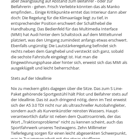
aber zwangsläufig auf Abstand zum Beifahrer - oder zur
Beifahrerin - gehen. Frisch Verliebte könnten das als Manko
empfinden... Einige Kritikpunkte erntet das Interieur dann aber
doch: Die Regelung für die Klimaanlage liegt zu tief, in
entsprechender Position erschwert der Schalthebel die
Handhabung. Das Bedienfeld für das Multimedia Interface
(MMI) hat Audi hinter dem Schaltstock auf dem Mitteltunnel
platziert, was den Umgang zumindest anfangs etwas erschwert.
Ebenfalls ungünstig: Die Lautstärkeregelung befindet sich
rechts neben dem Ganghebel und versteckt sich ganz, sobald
die sechste Fahrstufe eingelegt ist. Hat man die
Eingewöhnungsphase aber hinter sich, erweist sich das MMI als
ausgeklügelt und leicht beherrschbar.
Stets auf der Ideallinie
Nix zu meckern gibts dagegen über die Sitze. Das zum S Line-
Paket gehörende Sportgestühl hält Pilot und Beifahrer stets auf
der Ideallinie. Das ist auch dringend nötig, denn im Test erweist
sich der A5 3.0 TDI nicht nur als ultraschneller Autobahngleiter,
sondern auch als Kurvenkünstler reinsten Wassers. Haupt-
verantwortlich dafür ist neben dem Quattroantrieb, der das
Wort ,,Traktionsprobleme" nicht zu kennen scheint, auch das
Sportfahrwerk unseres Testwagens. Zehn Millimeter
Tieferlegung sorgen für einen leicht abgesenkten Schwerpunkt,
was in Zusammenarbeit mit der etwas strafferen