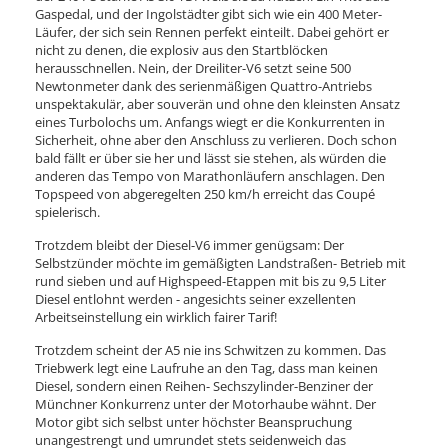
Gaspedal, und der Ingolstädter gibt sich wie ein 400 Meter-
Läufer, der sich sein Rennen perfekt einteilt. Dabei gehört er
nicht zu denen, die explosiv aus den Startblöcken
herausschnellen. Nein, der Dreiliter-V6 setzt seine 500
Newtonmeter dank des serienmäßigen Quattro-Antriebs
unspektakulär, aber souverän und ohne den kleinsten Ansatz
eines Turbolochs um. Anfangs wiegt er die Konkurrenten in
Sicherheit, ohne aber den Anschluss zu verlieren. Doch schon
bald fällt er über sie her und lässt sie stehen, als würden die
anderen das Tempo von Marathonläufern anschlagen. Den
Topspeed von abgeregelten 250 km/h erreicht das Coupé
spielerisch.
Trotzdem bleibt der Diesel-V6 immer genügsam: Der
Selbstzünder möchte im gemäßigten Landstraßen- Betrieb mit
rund sieben und auf Highspeed-Etappen mit bis zu 9,5 Liter
Diesel entlohnt werden - angesichts seiner exzellenten
Arbeitseinstellung ein wirklich fairer Tarif!
Trotzdem scheint der A5 nie ins Schwitzen zu kommen. Das
Triebwerk legt eine Laufruhe an den Tag, dass man keinen
Diesel, sondern einen Reihen- Sechszylinder-Benziner der
Münchner Konkurrenz unter der Motorhaube wähnt. Der
Motor gibt sich selbst unter höchster Beanspruchung
unangestrengt und umrundet stets seidenweich das