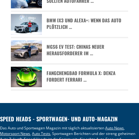
SOLLTEN AUTOFAHRER …
BMW IX3 UND ALEXA+: WENN DAS AUTO
PLÖTZLICH …
MGS6 EV TEST: CHINAS NEUER
HERAUSFORDERER IM …
FANGCHENGBAO FORMULA X: DENZA
FORDERT FERRARI …
SPEED HEADS - SPORTWAGEN- UND AUTO-MAGAZIN
Das Auto und Sportwagen Magazin mit täglich aktualisierten
Auto News
,
Motorsport News
,
Auto Tests
, Sportwagen Berichten und der streng geheimen