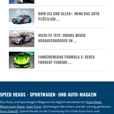
BMW IX3 UND ALEXA+: WENN DAS AUTO
PLÖTZLICH …
MGS6 EV TEST: CHINAS NEUER
HERAUSFORDERER IM …
FANGCHENGBAO FORMULA X: DENZA
FORDERT FERRARI …
SPEED HEADS - SPORTWAGEN- UND AUTO-MAGAZIN
Das Auto und Sportwagen Magazin mit täglich aktualisierten
Auto News
,
Motorsport News
,
Auto Tests
, Sportwagen Berichten und der streng geheimen
Auto Zukunft
. Speed Heads ist die Community für echte Auto-Fans und