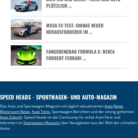
PLÖTZLICH …
MGS6 EV TEST: CHINAS NEUER
HERAUSFORDERER IM …
FANGCHENGBAO FORMULA X: DENZA
FORDERT FERRARI …
SPEED HEADS - SPORTWAGEN- UND AUTO-MAGAZIN
Das Auto und Sportwagen Magazin mit täglich aktualisierten
Auto News
,
Motorsport News
,
Auto Tests
, Sportwagen Berichten und der streng geheimen
Auto Zukunft
. Speed Heads ist die Community für echte Auto-Fans und
informiert im
Sportwagen Magazin
über Neuigkeiten aus der Welt der schnellen
Autos.