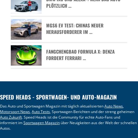
PLÖTZLICH …
MGS6 EV TEST: CHINAS NEUER
HERAUSFORDERER IM …
FANGCHENGBAO FORMULA X: DENZA
FORDERT FERRARI …
SPEED HEADS - SPORTWAGEN- UND AUTO-MAGAZIN
Das Auto und Sportwagen Magazin mit täglich aktualisierten
Auto News
,
Motorsport News
,
Auto Tests
, Sportwagen Berichten und der streng geheimen
Auto Zukunft
. Speed Heads ist die Community für echte Auto-Fans und
informiert im
Sportwagen Magazin
über Neuigkeiten aus der Welt der schnellen
Autos.