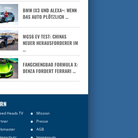
BMW IX3 UND ALEXA+: WENN
DAS AUTO PLÖTZLICH …
MGS6 EV TEST: CHINAS
NEUER HERAUSFORDERER IM
…
FANGCHENGBAO FORMULA X:
DENZA FORDERT FERRARI …
ERN
eed Heads TV
Mission
rtner
Presse
bmaster
AGB
tenschutz
Impressum