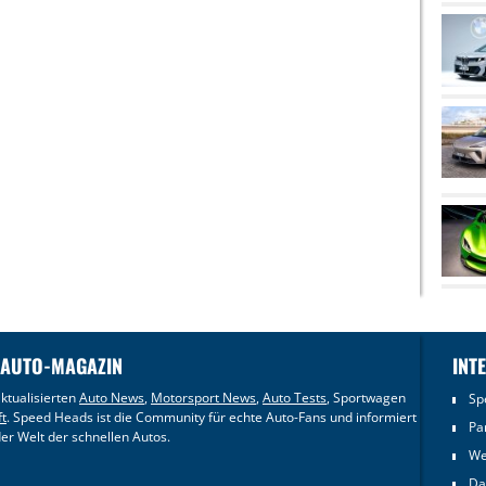
 AUTO-MAGAZIN
INT
ktualisierten
Auto News
,
Motorsport News
,
Auto Tests
, Sportwagen
Sp
ft
. Speed Heads ist die Community für echte Auto-Fans und informiert
Pa
er Welt der schnellen Autos.
We
Da