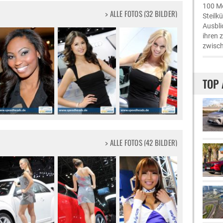
100 Me
> ALLE FOTOS (32 BILDER)
Steilk
Ausbli
ihren 
zwisch
TOP 
> ALLE FOTOS (42 BILDER)