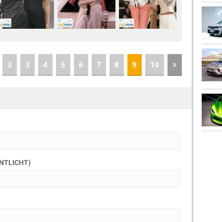
2
3
4
5
6
7
8
9
10
ENTLICHT)