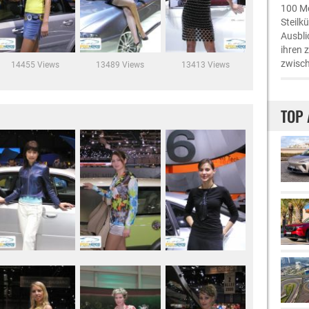
100 Me
Steilk
Ausbli
ihren 
zwisch
14455 Views
13489 Views
13413 Views
TOP 