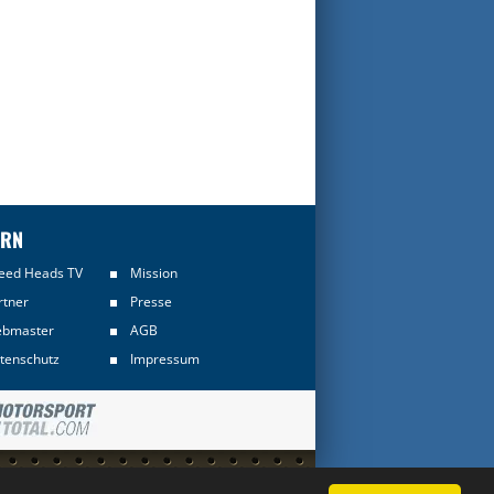
ERN
eed Heads TV
Mission
rtner
Presse
bmaster
AGB
tenschutz
Impressum