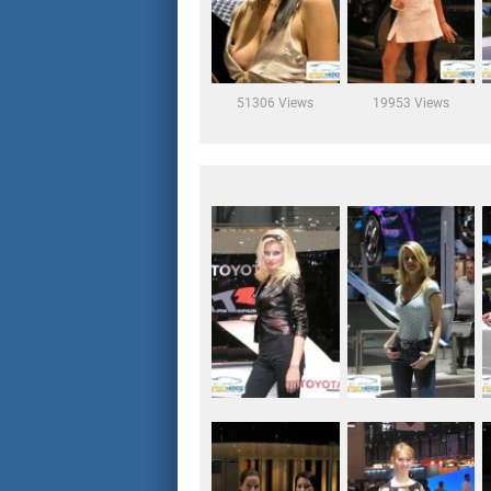
51306 Views
19953 Views