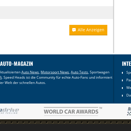
Alle Anzeigen
 AUTO-MAGAZIN
INT
ktualisierten
Auto News
,
Motorsport News
,
Auto Tests
, Sportwagen
Sp
ft
. Speed Heads ist die Community für echte Auto-Fans und informiert
Pa
er Welt der schnellen Autos.
We
Da