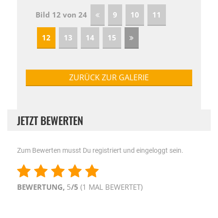
Bild 12 von 24
9
10
11
12
13
14
15
ZURÜCK ZUR GALERIE
JETZT BEWERTEN
Zum Bewerten musst Du registriert und eingeloggt sein.
BEWERTUNG,
5
/5
(
1
MAL BEWERTET)