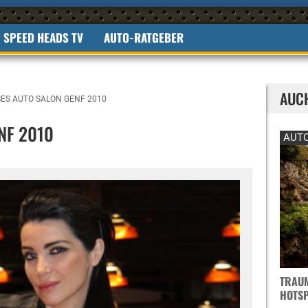
SPEED HEADS TV
AUTO-RATGEBER
AUC
ES AUTO SALON GENF 2010
NF 2010
AUTO
TRAUM
OTSPO