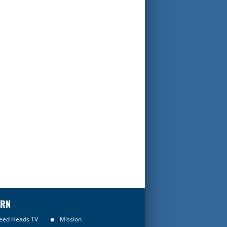
ERN
eed Heads TV
Mission