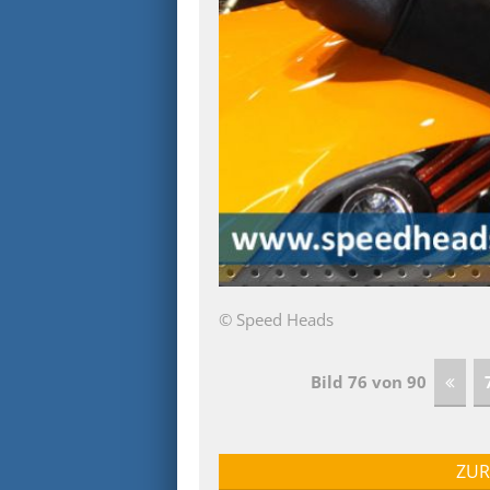
© Speed Heads
Bild 76 von 90
ZUR