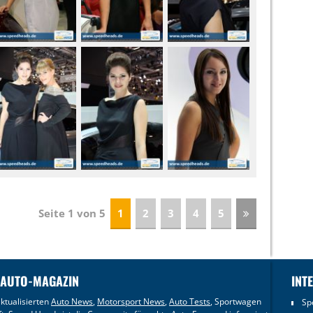
Seite 1 von 5
1
2
3
4
5
 AUTO-MAGAZIN
INT
ktualisierten
Auto News
,
Motorsport News
,
Auto Tests
, Sportwagen
Sp