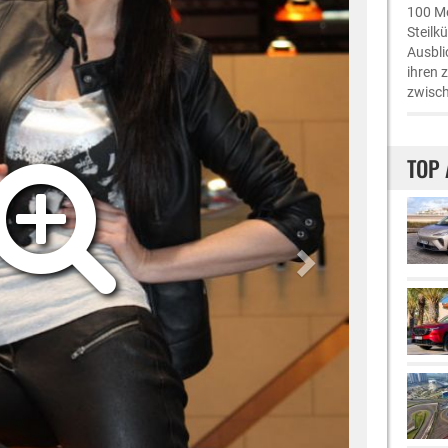
100 Me
Steilk
Ausbli
ihren 
zwisch
TOP 