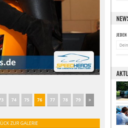
NEW
JEDEN
AKTU
73
74
75
76
77
78
79
ÜCK ZUR GALERIE