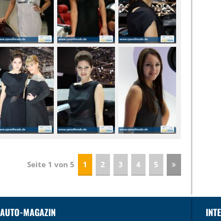
Seite 1 von 5
1
2
3
4
5
 AUTO-MAGAZIN
INT