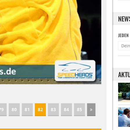
NEW
JEDEN
AKTU
79
80
81
82
83
84
85