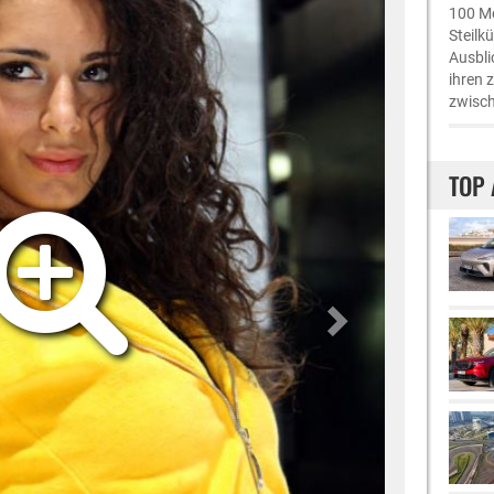
100 Me
Steilk
Ausbli
ihren 
zwisch
TOP 