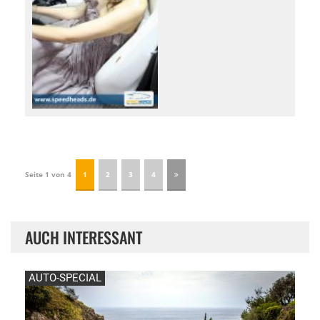
Seite 1 von 4
1
2
3
4
AUCH INTERESSANT
AUTO-SPECIAL