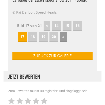
Carbabes der Essen Motor Show 2011 - Sonax
© Kai Dalibor, Speed Heads
Bild 17 von 21
14
15
16
17
18
19
20
ZURÜCK ZUR GALERIE
JETZT BEWERTEN
Zum Bewerten musst Du registriert und eingeloggt sein.