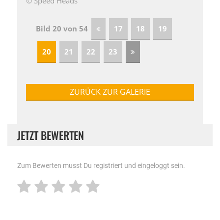
© Speed Heads
Bild 20 von 54
17
18
19
20
21
22
23
ZURÜCK ZUR GALERIE
JETZT BEWERTEN
Zum Bewerten musst Du registriert und eingeloggt sein.