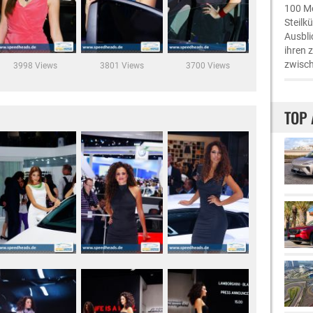
100 Me
Steilk
Ausbli
ihren 
zwisch
3998 Views
3801 Views
3700 Views
TOP 