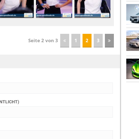
Seite 2 von 3
1
2
3
ENTLICHT)