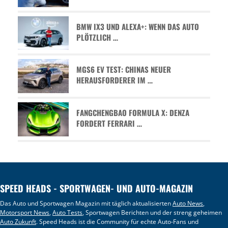
BMW IX3 UND ALEXA+: WENN DAS AUTO
PLÖTZLICH …
MGS6 EV TEST: CHINAS NEUER
HERAUSFORDERER IM …
FANGCHENGBAO FORMULA X: DENZA
FORDERT FERRARI …
SPEED HEADS - SPORTWAGEN- UND AUTO-MAGAZIN
Das Auto und Sportwagen Magazin mit täglich aktualisierten
Auto News
,
Motorsport News
,
Auto Tests
, Sportwagen Berichten und der streng geheimen
Auto Zukunft
. Speed Heads ist die Community für echte Auto-Fans und