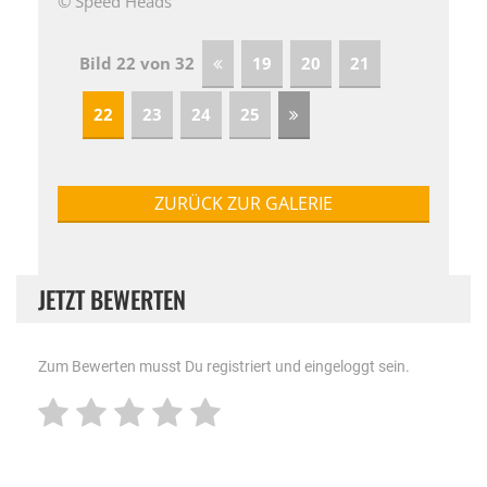
© Speed Heads
Bild 22 von 32
19
20
21
22
23
24
25
ZURÜCK ZUR GALERIE
JETZT BEWERTEN
Zum Bewerten musst Du registriert und eingeloggt sein.