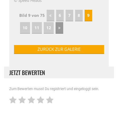
© Speed Heads
Bild 9 von 75
6
7
8
9
10
11
12
ZURÜCK ZUR GALERIE
JETZT BEWERTEN
Zum Bewerten musst Du registriert und eingeloggt sein.