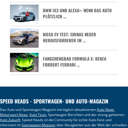
BMW IX3 UND ALEXA+: WENN DAS AUTO
PLÖTZLICH …
MGS6 EV TEST: CHINAS NEUER
HERAUSFORDERER IM …
FANGCHENGBAO FORMULA X: DENZA
FORDERT FERRARI …
SPEED HEADS - SPORTWAGEN- UND AUTO-MAGAZIN
Das Auto und Sportwagen Magazin mit täglich aktualisierten
Auto News
,
Motorsport News
,
Auto Tests
, Sportwagen Berichten und der streng geheimen
Auto Zukunft
. Speed Heads ist die Community für echte Auto-Fans und
informiert im
Sportwagen Magazin
über Neuigkeiten aus der Welt der schnellen