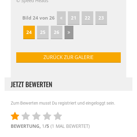
© Speed Heads
Bild 24 von 26
21
22
23
24
25
26
ZURÜCK ZUR GALERIE
JETZT BEWERTEN
Zum Bewerten musst Du registriert und eingeloggt sein.
BEWERTUNG,
1
/5
(
1
MAL BEWERTET)