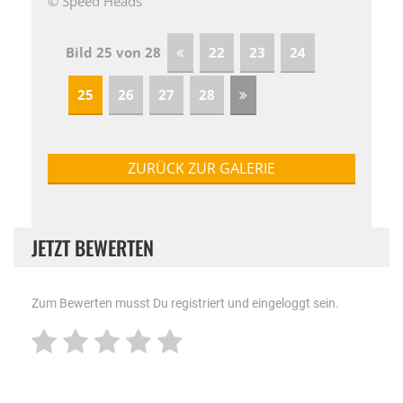
© Speed Heads
Bild 25 von 28
22
23
24
25
26
27
28
ZURÜCK ZUR GALERIE
JETZT BEWERTEN
Zum Bewerten musst Du registriert und eingeloggt sein.