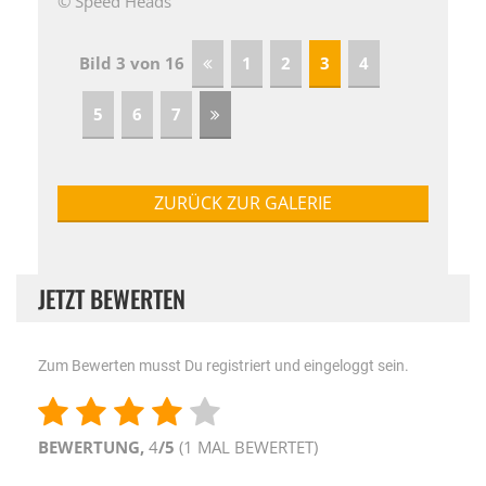
© Speed Heads
Bild 3 von 16
1
2
3
4
5
6
7
ZURÜCK ZUR GALERIE
JETZT BEWERTEN
Zum Bewerten musst Du registriert und eingeloggt sein.
BEWERTUNG,
4
/5
(
1
MAL BEWERTET)