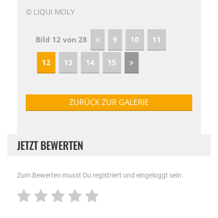
© LIQUI MOLY
Bild 12 von 28
9
10
11
12
13
14
15
ZURÜCK ZUR GALERIE
JETZT BEWERTEN
Zum Bewerten musst Du registriert und eingeloggt sein.