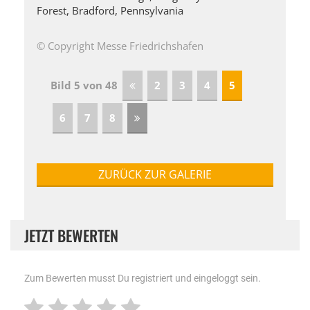
Forest, Bradford, Pennsylvania
© Copyright Messe Friedrichshafen
Bild 5 von 48
2
3
4
5
6
7
8
ZURÜCK ZUR GALERIE
JETZT BEWERTEN
Zum Bewerten musst Du registriert und eingeloggt sein.