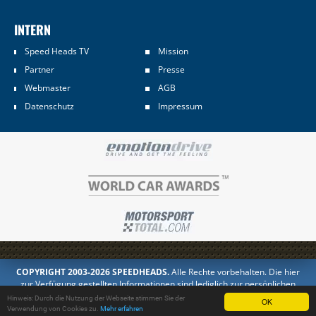
INTERN
Speed Heads TV
Mission
Partner
Presse
Webmaster
AGB
Datenschutz
Impressum
COPYRIGHT 2003-2026 SPEEDHEADS.
Alle Rechte vorbehalten. Die hier
zur Verfügung gestellten Informationen sind lediglich zur persönlichen
Information bestimmt. Jedes Kopieren oder Veröffentlichen in anderer
Hinweis: Durch die Nutzung der Webseite stimmen Sie der
OK
Form ist untersagt.
Verwendung von Cookies zu.
Mehr erfahren