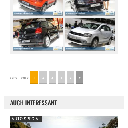
Seite 1 von 5
1
2
3
4
5
AUCH INTERESSANT
AUTO-SPECIAL