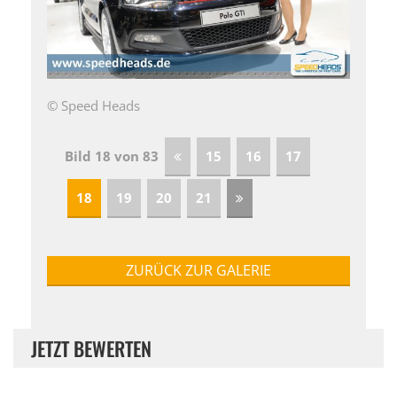
© Speed Heads
Bild 18 von 83
15
16
17
18
19
20
21
ZURÜCK ZUR GALERIE
JETZT BEWERTEN