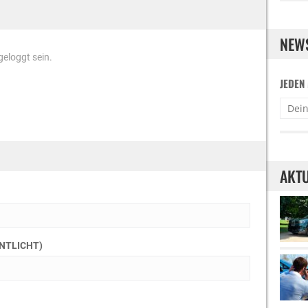
NEW
eloggt sein.
JEDEN
AKTU
ENTLICHT)