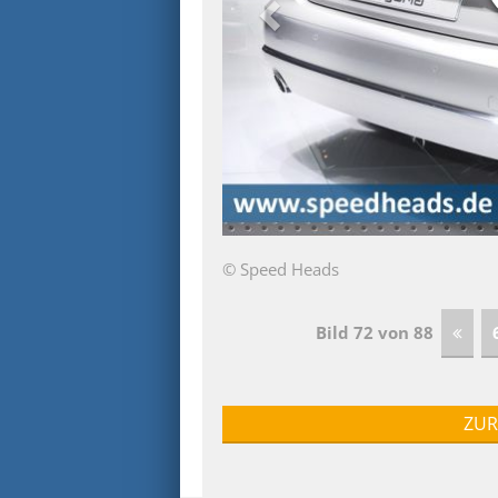
© Speed Heads
Bild 72 von 88
ZUR