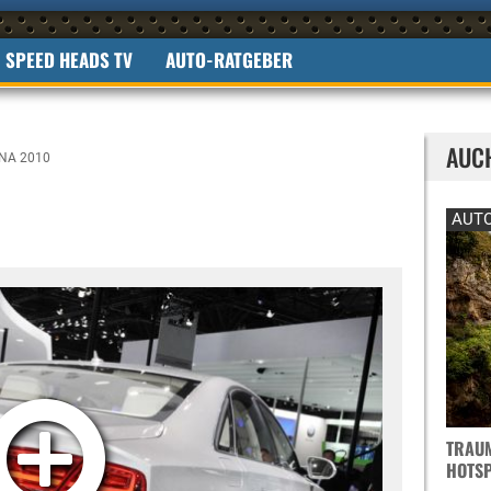
SPEED HEADS TV
AUTO-RATGEBER
AUC
NA 2010
AUTO
TRAUM
OTSPO