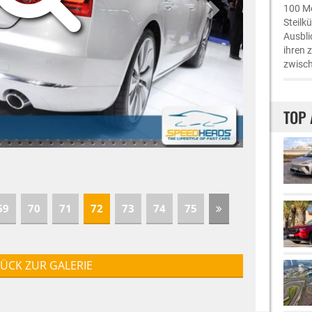
100 Me
Steilk
Ausbli
ihren 
zwisch
TOP 
69
70
71
72
73
74
75
ÜCK ZUR GALERIE