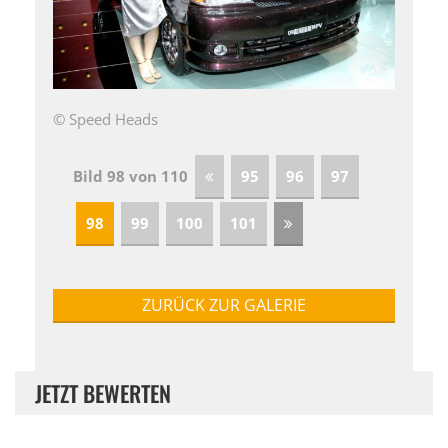
© Speed Heads
Bild 98 von 110
95
96
97
98
99
100
101
ZURÜCK ZUR GALERIE
JETZT BEWERTEN