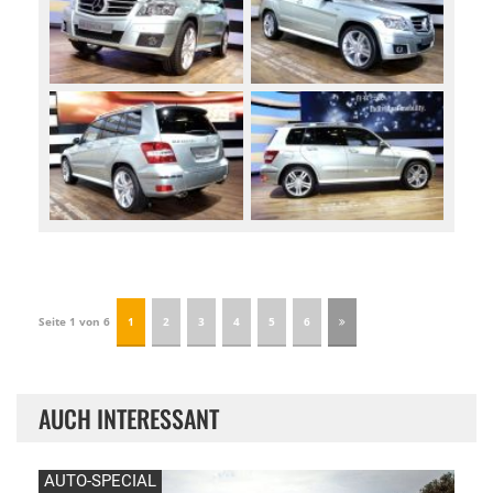
Seite 1 von 6
1
2
3
4
5
6
AUCH INTERESSANT
AUTO-SPECIAL