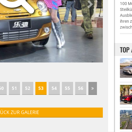
100 Me
Steilk
Ausbli
ihren 
zwisch
TOP 
50
51
52
53
54
55
56
ÜCK ZUR GALERIE