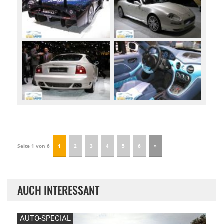
Seite 1 von 6
1
2
3
4
5
6
AUCH INTERESSANT
AUTO-SPECIAL