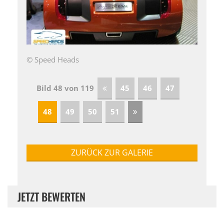
© Speed Heads
Bild 48 von 119
45
46
47
48
49
50
51
ZURÜCK ZUR GALERIE
JETZT BEWERTEN