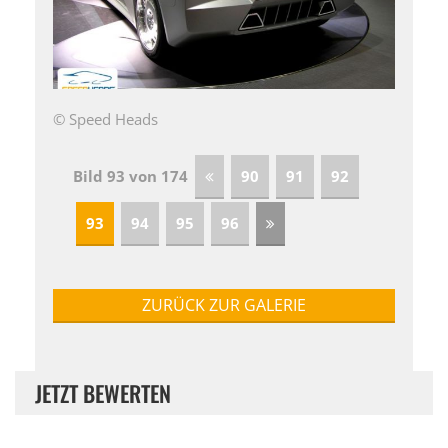
© Speed Heads
Bild 93 von 174
90
91
92
93
94
95
96
ZURÜCK ZUR GALERIE
JETZT BEWERTEN