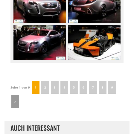
Seite 1 von 9
1
2
3
4
5
6
7
8
9
AUCH INTERESSANT