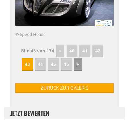
© Speed Heads
Bild 43 von 174
40
41
42
43
44
45
46
ZURÜCK ZUR GALERIE
JETZT BEWERTEN