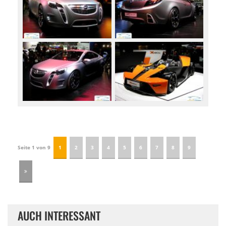
Seite 1 von 9
1
2
3
4
5
6
7
8
9
AUCH INTERESSANT