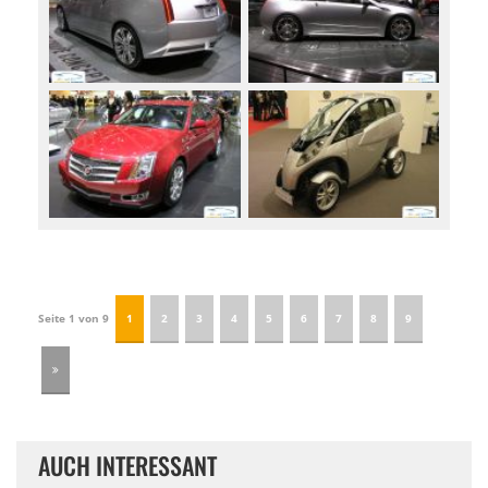
Seite 1 von 9
1
2
3
4
5
6
7
8
9
AUCH INTERESSANT