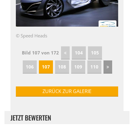
© Speed Heads
Bild 107 von 172
104
105
106
107
108
109
110
ZURÜCK ZUR GALERIE
JETZT BEWERTEN