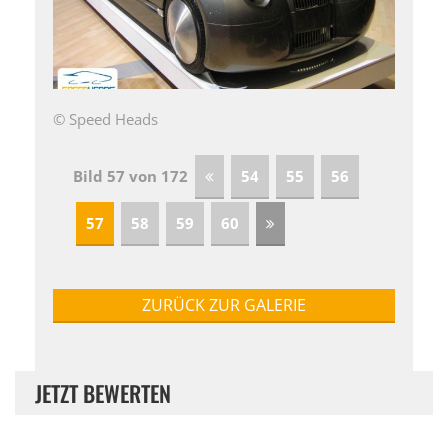
© Speed Heads
Bild 57 von 172
54
55
56
57
58
59
60
ZURÜCK ZUR GALERIE
JETZT BEWERTEN