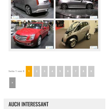
Seite 1 von 9
1
2
3
4
5
6
7
8
9
AUCH INTERESSANT