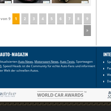
1 von 9
1
2
3
4
5
6
7
8
9
 AUTO-MAGAZIN
INT
ktualisierten
Auto News
,
Motorsport News
,
Auto Tests
, Sportwagen
Sp
ft
. Speed Heads ist die Community für echte Auto-Fans und informiert
Pa
er Welt der schnellen Autos.
We
Da