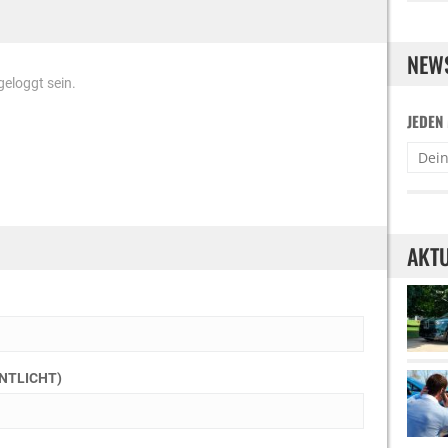
NEW
eloggt sein.
JEDEN
AKTU
ENTLICHT)