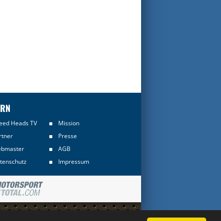
ERN
eed Heads TV
Mission
rtner
Presse
bmaster
AGB
tenschutz
Impressum