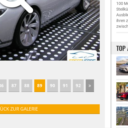
100 Me
Steilk
Ausbli
ihren 
zwisch
TOP 
86
87
88
89
90
91
92
ÜCK ZUR GALERIE