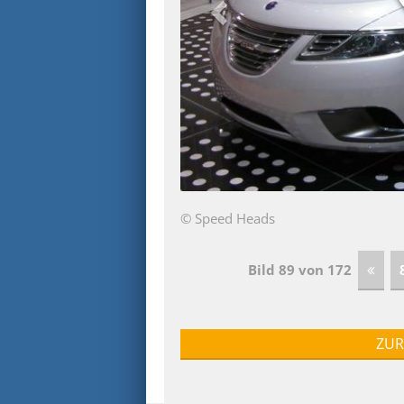
© Speed Heads
Bild 89 von 172
ZUR