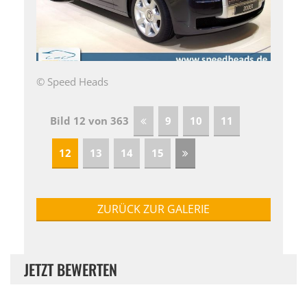
© Speed Heads
Bild 12 von 363
9
10
11
12
13
14
15
ZURÜCK ZUR GALERIE
JETZT BEWERTEN