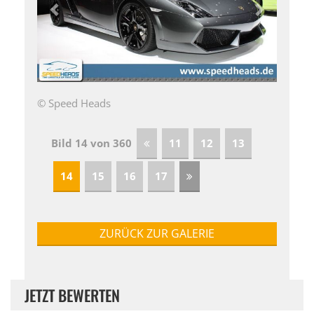
© Speed Heads
Bild 14 von 360
11
12
13
14
15
16
17
ZURÜCK ZUR GALERIE
JETZT BEWERTEN