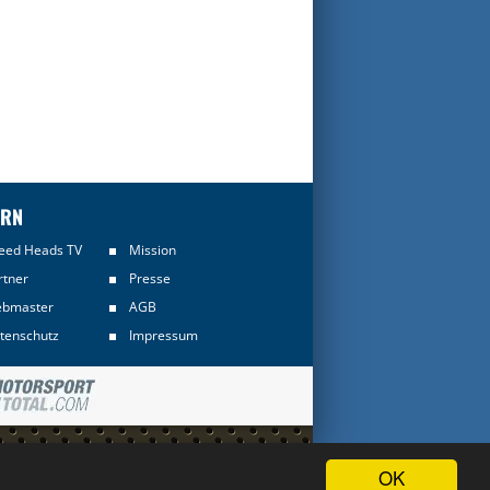
ERN
eed Heads TV
Mission
rtner
Presse
bmaster
AGB
tenschutz
Impressum
Informationen sind
OK