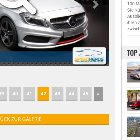
100 Me
Steilk
Ausbli
ihren 
zwisch
TOP 
39
40
41
42
43
44
45
ÜCK ZUR GALERIE