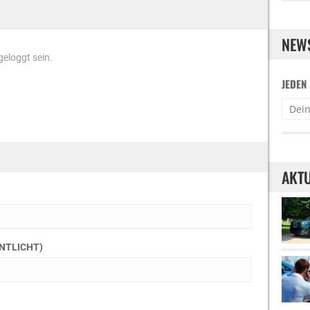
NEW
eloggt sein.
JEDEN
AKTU
ENTLICHT)