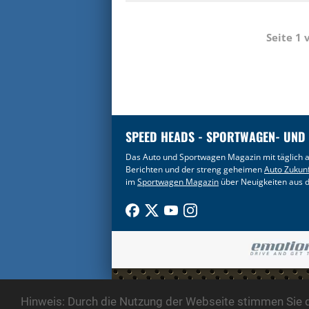
Seite 1
SPEED HEADS - SPORTWAGEN- UND
Das Auto und Sportwagen Magazin mit täglich a
Berichten und der streng geheimen
Auto Zukun
im
Sportwagen Magazin
über Neuigkeiten aus d
COPYRIGHT 2003
Hinweis: Durch die Nutzung der Webseite stimmen Sie